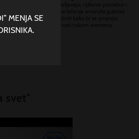
tima na ljude koji je doživljavaju, njihove porodice i
 su trenutne mogućnosti za lečenje smanjile gubitak
I” MENJA SE
a se više može i treba učiniti kako bi se smanjio
et lečenja i gubitak efikasnosti tokom vremena.
RISNIKA.
te više
 svet"