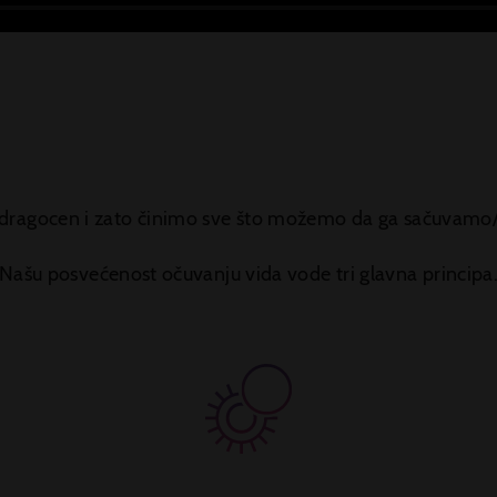
e dragocen i zato činimo sve što možemo da ga sačuvamo/
Našu posvećenost očuvanju vida vode tri glavna principa