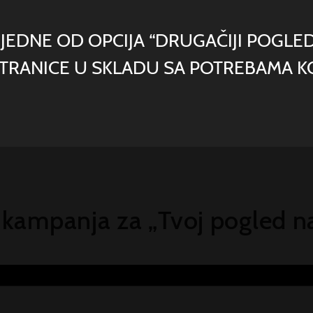
razornim efek
voljene. Dok
EDNE OD OPCIJA “DRUGAČIJI POGLED
vida, znamo d
značajan ter
STRANICE U SKLADU SA POTREBAMA KO
Saznaj
 kampanja za „Tvoj pogled na