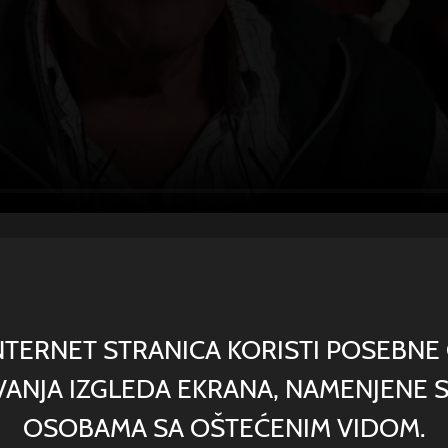
Kada s
NTERNET STRANICA KORISTI POSEBNE 
oftal
ANJA IZGLEDA EKRANA, NAMENJENE S
OSOBAMA SA OŠTEĆENIM VIDOM.
Bolest mrežn