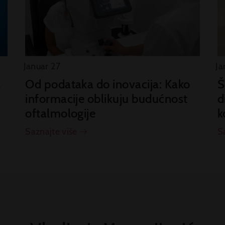
Januar 27
Ja
a
Od podataka do inovacija: Kako
Š
informacije oblikuju budućnost
d
oftalmologije
k
Saznajte više
S