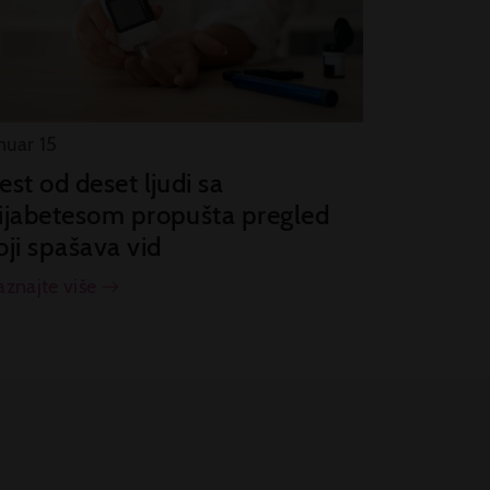
nuar 15
est od deset ljudi sa
ijabetesom propušta pregled
oji spašava vid
aznajte više