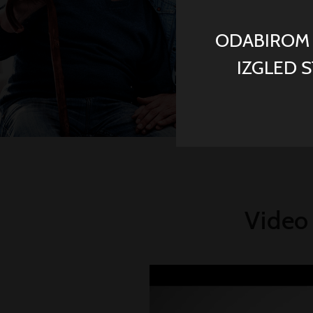
Aktuelne novosti iz sveta
oftalmologije
ODABIROM J
Praktični saveti za život sa oštećenim
IZGLED 
vidom
Pitajte Vidu
Pogled u odgovore: Najčešća pitanja i
odgovori na oftalmološke teme
O nama
Pravna izjava
Politika privatnosti
Video
© 2022 M-RS-00001394