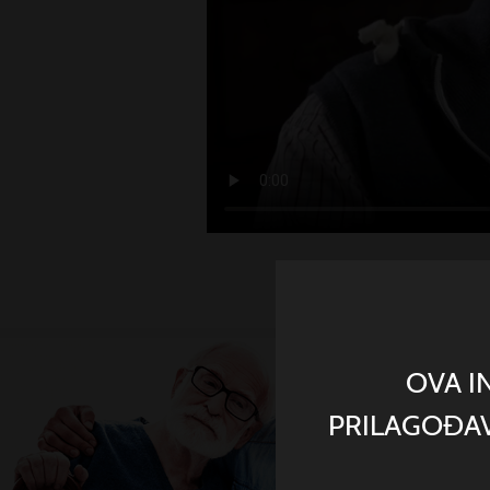
Senilna degeneracija makule
Dijabetesno oboljenje očiju
Okluzija retinalne vene
Očima svedočim: Lična iskustva
OVA I
oftalmoloških pacijenata
PRILAGOĐAV
Pogled lekara na važne oftalmološke
teme