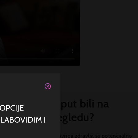
te poslednji put bili na
OPCIJE
moloskom pregledu?
LABOVIDIM I
jače je rastući problem javnog zdravlja sa potencijalno